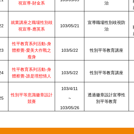
視宣導-財金系
治
就業講座之職場性別歧
宣導職場性別歧視防
22
103/05/21
視宣導-應英系
治
性平教
育系列活動-身
23
體察覺-愛美大作戰之
103/5/22
性別平等教育講座
瘦身
性平教育系列活動-身
24
103/5/22
性別平等教育講座
體察覺-誰是理想情人
103/4/11
性別平等意識徽章設計
透過徽章設計宣導性
25
~
競賽
別平等教育
103/05/26