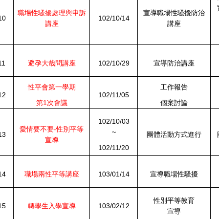
職場性騷擾處理與申訴
宣導職場性騷擾防治
10
102/10/14
講座
講座
11
避孕大哉問講座
102/10/29
宣導防治講座
性平會第一學期
工作報告
12
102/11/05
第1次會議
個案討論
102/10/03
愛情要不要-性別平等
~
13
團體活動方式進行
宣導
102/11/20
14
職場兩性平等講座
103/01/14
宣導職場性騷擾
性別平等教育
15
轉學生入學宣導
103/02/12
宣導