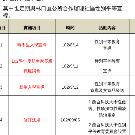
其中也定期與林口區公所合作辦理社區性別平等宣
導。
項
目
實施項目
時間
活動內容
性別平等教育
1
轉學生入學宣導
102/8/14
宣導
102學年度新生家長親
性別平等教育
2
102/9/11
職座談會
宣導
性別平等教育
3
新生入學宣導
102/9/12
宣導及文宣品發送
1.醒吾科技大學性侵
害、性騷擾或性霸凌
防治規定
4
修訂法規
102/09/05
2.醒吾科技大學性別
平等教育委員會設置