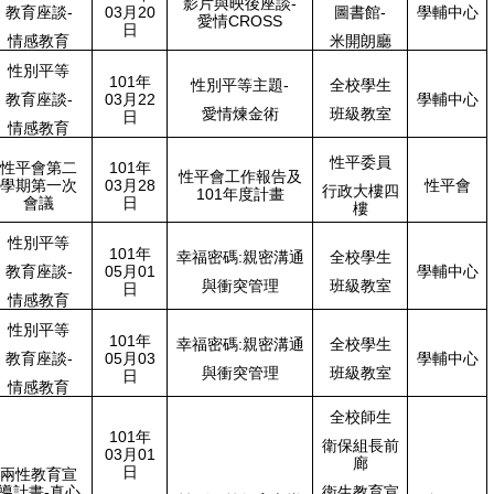
影片與映後座談-
教育座談-
03月20
圖書館-
學輔中心
愛情CROSS
日
情感教育
米開朗廳
性別平等
101年
性別平等主題-
全校學生
教育座談-
03月22
學輔中心
愛情煉金術
班級教室
日
情感教育
性平委員
性平會第二
101年
性平會工作報告及
學期第一次
03月28
性平會
行政大樓四
101年度計畫
會議
日
樓
性別平等
101年
幸福密碼:親密溝通
全校學生
教育座談-
05月01
學輔中心
與衝突管理
班級教室
日
情感教育
性別平等
101年
幸福密碼:親密溝通
全校學生
教育座談-
05月03
學輔中心
與衝突管理
班級教室
日
情感教育
全校師生
101年
衛保組長前
03月01
廊
日
兩性教育
宣
導計畫-
真心
衛生教育宣