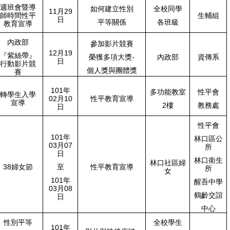
週班會暨導
如何建立性別
全校同學
11月29
師時間性平
生輔組
日
平等關係
各班級
教育宣導
內政部
參加影片競賽
12月19
『紫絲帶』
榮獲多項大獎-
內政部
資傳系
日
行動影片競
個人獎與團體獎
賽
101年
多功能教室
性平會
轉學生入學
02月10
性平教育宣導
宣導
2樓
教務處
日
性平會
101年
林口區公
03月07
所
日
林口衛生
林口社區婦
38婦女節
至
性平教育宣導
所
女
101年
醒吾中學
03月08
鶴齡交誼
日
中心
性別平等
全校學生
101年