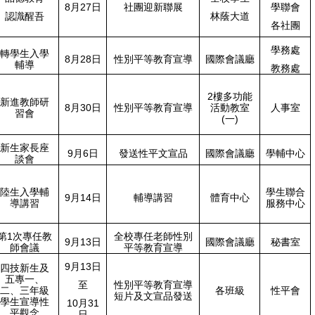
8月27日
社團迎新聯展
學聯會
認識醒吾
林蔭大道
各社團
學務處
轉學生入學
8月28日
性別平等教育宣導
國際會議廳
輔導
教務處
2樓多功能
新進教師研
8月30日
性別平等教育宣導
活動教室
人事室
習會
(一)
新生家長座
9月6日
發送性平文宣品
國際會議廳
學輔中心
談會
陸生入學輔
學生聯合
9月14日
輔導講習
體育中心
導講習
服務中心
第1次專任教
全校專任老師性別
9月13日
國際會議廳
秘書室
師會議
平等教育宣導
9月13日
四技新生及
五專一、
至
性別平等教育宣導
二、三年級
各班級
性平會
短片及文宣品發送
學生宣導性
10月31
平觀念
日