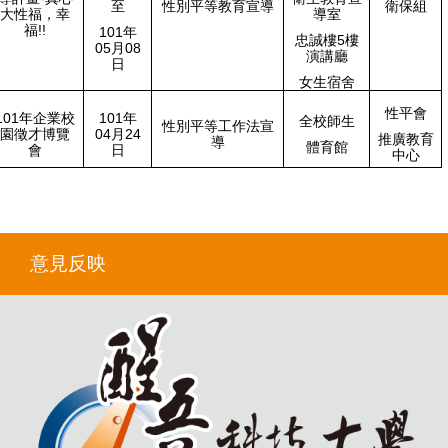
至
性別平等教育宣導
衛保組
大性福，幸
導室
福!!
101年
忠誠樓5樓
05月08
演講廳
日
女生宿舍
性平會
101年企業校
101年
全校師生
性別平等工作法宣
園徵才
博覽
04月24
推廣教育
導
體育館
會
日
中心
意見反映