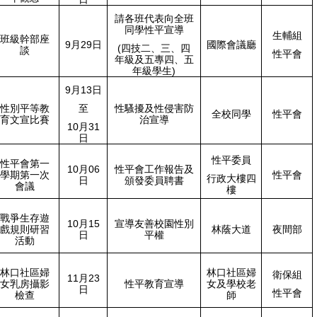
請各班代表向全班
同學性平宣導
生輔組
班級幹部座
9月29日
國際會議廳
(四技二、三、四
談
性平會
年級及五專四、五
年級學生)
9月13日
性別平等教
至
性騷擾及性侵害防
全校同學
性平會
育文宣比賽
治宣導
10月31
日
性平委員
性平會第一
10月06
性平會工作報告及
學期第一次
性平會
行政大樓四
日
頒發委員聘書
會議
樓
戰爭生存遊
10月15
宣導友善校園性別
戲規則研習
林蔭大道
夜間部
日
平權
活動
林口社區婦
林口社區婦
衛保組
11月23
女乳房攝影
性平教育宣導
女及學校老
日
性平會
檢查
師