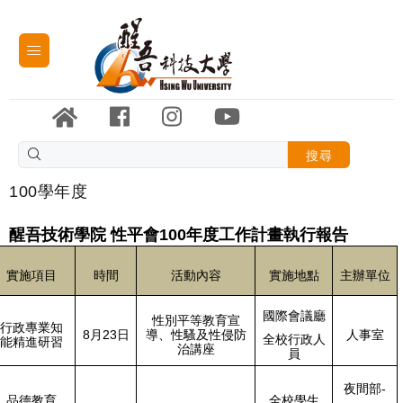
搜尋
100學年度
醒吾技術學院 性平會100年度工作計畫執行報告
實施項目
時間
活動內容
實施地點
主辦單位
國際會議廳
性別平等教育宣
行政專業知
8月23日
導、性騷及性侵防
人事室
全校行政人
能精進研習
治講座
員
夜間部-
品德教育
全校學生